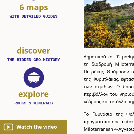
6 maps
WITH DETAILED GUIDES
discover
Δημοτικού και 92 μαθη
THE HIDDEN GEO-HISTORY
τη διαδρομή Miloterr
Πετράκης. Θαύμασαν τα
της Φυριπλάκας, έφτασ
των ατμίδων. Ο δασολ
explore
περιβάλλον του νησιού
κέδρους και σε άλλα ση
ROCKS & MINERALS
Το Γυμνάσιο της Φολ
πραγματοποίησε επίσ
Watch the video
Miloterranean 4-Aγγερι